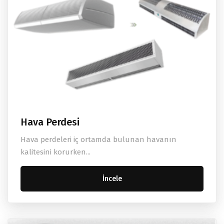
Hava Perdesi
Hava perdeleri iç ortamda bulunan havanın
kalitesini korurken...
İncele