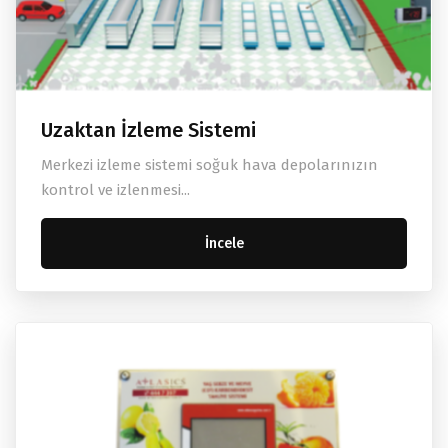
Uzaktan İzleme Sistemi
Merkezi izleme sistemi soğuk hava depolarınızın
kontrol ve izlenmesi...
İncele