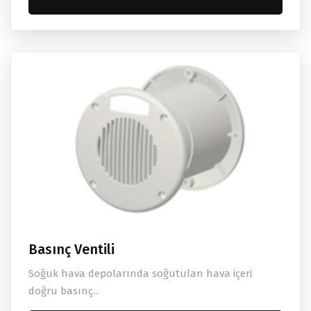
Basınç Ventili
Soğuk hava depolarında soğutulan hava içeri
doğru basınç...