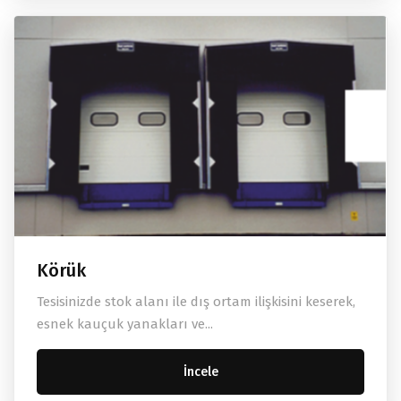
Körük
Tesisinizde stok alanı ile dış ortam ilişkisini keserek,
esnek kauçuk yanakları ve...
İncele