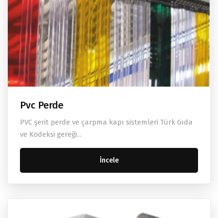
Pvc Perde
PVC şerit perde ve çarpma kapı sistemleri Türk Gıda
ve Kodeksi gereği...
İncele