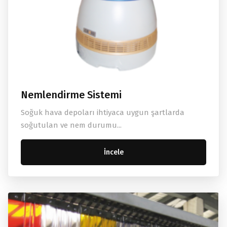
Nemlendirme Sistemi
Soğuk hava depoları ihtiyaca uygun şartlarda
soğutulan ve nem durumu...
İncele