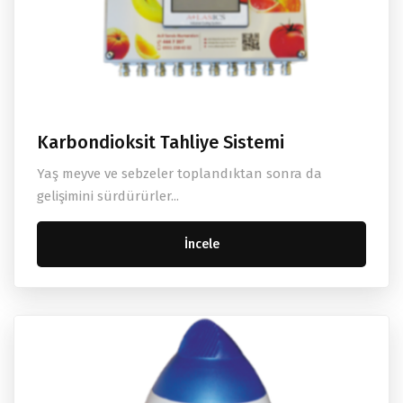
Karbondioksit Tahliye Sistemi
Yaş meyve ve sebzeler toplandıktan sonra da
gelişimini sürdürürler...
İncele