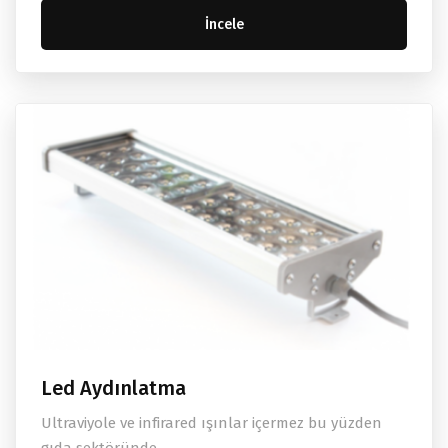
İncele
Led Aydınlatma
Ultraviyole ve infirared ışınlar içermez bu yüzden
gıda sektöründe...