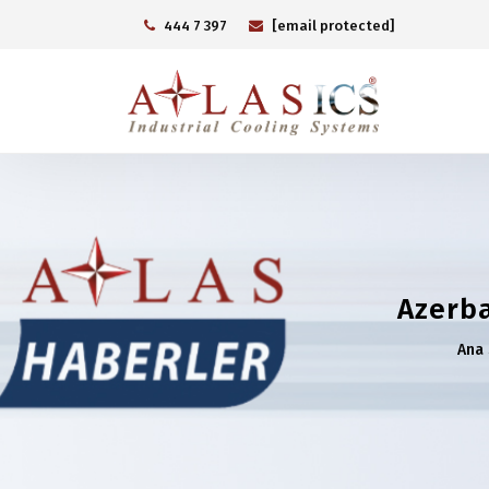
444 7 397
[email protected]
Azerba
Ana 