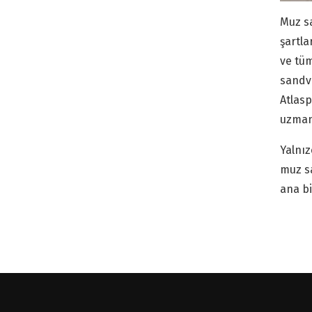
Muz sa
şartla
ve tüm
sandvi
Atlasp
uzman 
Yalnız
muz s
ana bi