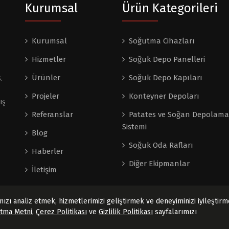
Kurumsal
Ürün Kategorileri
Kurumsal
Soğutma Cihazları
Hizmetler
Soğuk Depo Panelleri
Ürünler
Soğuk Depo Kapıları
.
Projeler
Konteyner Depoları
ış
Referanslar
Patates ve Soğan Depolama
Sistemi
Blog
Soğuk Oda Rafları
Haberler
Diğer Ekipmanlar
İletişim
ızı analiz etmek, hizmetlerimizi geliştirmek ve deneyiminizi iyileştir
atma Metni
,
Çerez Politikası
ve
Gizlilik Politikası
sayfalarımızı
Saklıdır.