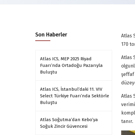
Son Haberler
Atlas
170 to
Atlas 
Atlas ICS, MEP 2025 Riyad
Fuarı’nda Ortadoğu Pazarıyla
olgunl
Buluştu
şeffaf
düzeye
Atlas ICS, İstanbul’daki 11. VIV
Select Türkiye Fuarı’nda Sektörle
Atlas 
Buluştu
verimi
kompli
Atlas Soğutma’dan Kebo’ya
tanır.
Soğuk Zincir Güvencesi