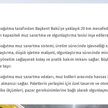
 Soğutma tarafından Başkent Bakü’ye yaklaşık 20 km mesafe
n kapasiteli muz sarartma ve olgunlaştırma tesisi inşa ediler
Soğutma muz sarartma sistemi, üretim sürecinde işlevselliği e
aştırma, düşük işletme maliyeti, olgunlaştırma sürecinde min
 yönetim sağlayarak kolay ve pratik bakım imkanı sağlar. Böyle
 taşır.
Soğutma muz sarartma odaları, muz kolileri arasında hassas h
 almanızı sağlar. Paletlerin yerleşimi için özel tasarım ve ot
ke ölçümleri, pazar gereksinimlerine bağlı olarak olgunlaş