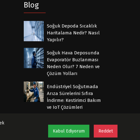
Blog
Soğuk Depoda Sıcaklık
Haritalama Nedir? Nasıl
Yapılır?
Soğuk Hava Deposunda
Evaporatör Buzlanması
Neden Olur? 7 Neden ve
Çözüm Yolları
Endüstriyel Soğutmada
Arıza Sürelerini Sıfıra
İndirme: Kestirimci Bakım
ve IoT Çözümleri
mek
Kabul Ediyorum
Reddet
KVKK Aydınlatma Metni
Gizlilik Politikası